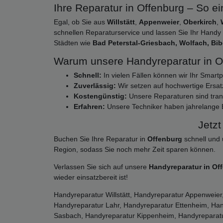
Ihre Reparatur in Offenburg – So ei
Egal, ob Sie aus
Willstätt
,
Appenweier
,
Oberkirch
,
schnellen Reparaturservice und lassen Sie Ihr Hand
Städten wie
Bad Peterstal-Griesbach, Wolfach, Bi
Warum unsere Handyreparatur in O
Schnell:
In vielen Fällen können wir Ihr Smart
Zuverlässig:
Wir setzen auf hochwertige Ersatzt
Kostengünstig:
Unsere Reparaturen sind transp
Erfahren:
Unsere Techniker haben jahrelange 
Jetz
Buchen Sie Ihre Reparatur in
Offenburg
schnell und 
Region, sodass Sie noch mehr Zeit sparen können.
Verlassen Sie sich auf unsere
Handyreparatur in Of
wieder einsatzbereit ist!
Handyreparatur Willstätt, Handyreparatur Appenweie
Handyreparatur Lahr, Handyreparatur Ettenheim, Ha
Sasbach, Handyreparatur Kippenheim, Handyreparatu