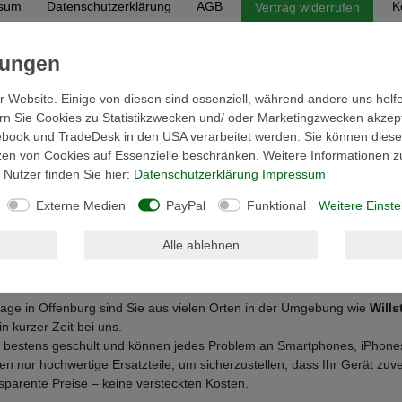
ssum
Daten­schutz­erklärung
AGB
K
Vertrag widerrufen
erlässig in Offenburg und Umgebung
r Website. Einige von diesen sind essenziell, während andere uns helf
n! Egal, ob das Display gesprungen ist, der Akku schwächelt oder das G
n Sie Cookies zu Statistikzwecken und/ oder Marketingzwecken akzeptie
rg
einen zuverlässigen Partner. Wir bieten schnellen und professionell
book und TradeDesk in den USA verarbeitet werden. Sie können diese E
Willstätt, Appenweier, Hohberg, Oberkirch, Gengenbach, Wolfach,
zen von Cookies auf Essenzielle beschränken. Weitere Informationen 
Nutzer finden Sie hier:
Daten­schutz­erklärung
Impressum
 der Ortenau: Mehr als nur ein Service
Externe Medien
PayPal
Funktional
Weitere Einste
en für
Smartphones und Tablets
bieten wir Ihnen in unserer Zentrale
Softwareproblemen
– wir haben die passende Lösung für Ihr Gerät. D
Alle ablehnen
ückbekommen.
age in Offenburg sind Sie aus vielen Orten in der Umgebung wie
Wills
 kurzer Zeit bei uns.
 bestens geschult und können jedes Problem an Smartphones, iPhones
 nur hochwertige Ersatzteile, um sicherzustellen, dass Ihr Gerät zuverl
nsparente Preise – keine versteckten Kosten.