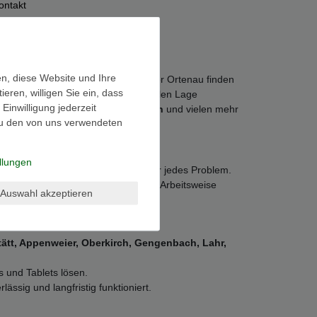
ontakt
en, diese Website und Ihre
erät nicht mehr funktioniert – in der Ortenau finden
ren, willigen Sie ein, dass
en Service, und dank unserer zentralen Lage
inwilligung jederzeit
 Lahr, Ettenheim, Achern, Renchen
und vielen mehr
zu den von uns verwendeten
llungen
 in
Offenburg
schnelle Lösungen für jedes Problem.
urch unsere schnelle und effiziente Arbeitsweise
Auswahl akzeptieren
tätt, Appenweier, Oberkirch, Gengenbach, Lahr,
 und Tablets lösen.
ässig und langfristig funktioniert.