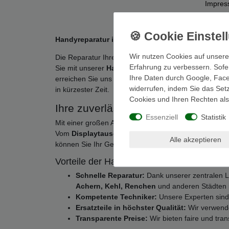
Impre
Handyreparatur in der Ortenau: Schnell und zuv
Wir nutzen Cookies auf unsere
Die Reparatur Ihres Handys muss nicht kompliziert sei
Erfahrung zu verbessern. Sofer
Sie mit unserer
Handyreparatur
-Zentrale in
Offenbu
Ihre Daten durch Google, Face
erreichen Sie uns aus den umliegenden Städten wie
widerrufen, indem Sie das Set
in kürzester Zeit.
Cookies und Ihren Rechten als 
Ihre zuverlässige Handyreparatur in
Essenziell
Statistik
Mit einer großen Auswahl an Reparaturdienstleistung
Vom
Displaytausch
über den
Akkuersatz
bis hin zu
Alle akzeptieren
können Sie Ihr Gerät oft noch am gleichen Tag zur
Vorteile der Handyreparatur in Offenburg:
Schnelle Reparatur:
Dank unserer zentralen L
Achern, Kehl, Renchen
und anderen Städten in
Kompetente Techniker:
Unsere Experten sind
Ersatzteile in höchster Qualität:
Wir verwenden
Transparente Preise:
Wir bieten faire und tra