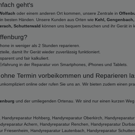
nfach geht's
Wolfach
oder einem anderen Ort kommen, unsere Zentrale in
Offenb
y in besten Händen. Unsere Kunden aus Orten wie
Kehl, Gengenbach, 
berach, Schutterwald
können uns bequem besuchen und ihr Gerät in kü
ffenburg?
phone in weniger als 2 Stunden reparieren.
eile, damit Ihr Gerät wieder zuverlässig funktioniert.
arent und fair kalkuliert.
Erfahrung in der Reparatur von Smartphones, iPhones und Tablets.
t ohne Termin vorbeikommen und Reparieren la
unkompliziert online oder rufen Sie uns an. Wir bieten zudem einen prak
fenburg
und der umliegenden Ortenau. Wir sind nur einen kurzen Weg e
r, Handyreparatur Hohberg, Handyreparatur Oberkirch, Handyreparat
ndyreparatur Achern, Handyreparatur Renchen, Handyreparatur Durbac
r Friesenheim, Handyreparatur Lautenbach, Handyreparatur Schutter