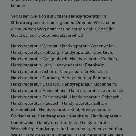
können.
Verlassen Sie sich auf unsere
Handyreparatur in
Offenburg
und der umliegenden Ortenau. Wir sind nur
einen kurzen Weg entfernt und sorgen dafür, dass Ihr
Gerät schnell wieder einsatzbereit ist!
Handyreparatur Willstätt, Handyreparatur Appenweier,
Handyreparatur Hohberg, Handyreparatur Oberkirch,
Handyreparatur Gengenbach, Handyreparatur Wolfach,
Handyreparatur Lahr, Handyreparatur Ettenheim,
Handyreparatur Achern, Handyreparatur Renchen,
Handyreparatur Durbach, Handyreparatur Biberach,
Handyreparatur Sasbach, Handyreparatur Kippenheim,
Handyreparatur Friesenheim, Handyreparatur Lautenbach,
Handyreparatur Schutterwald, Handyreparatur Ohlsbach,
Handyreparatur Hausach, Handyreparatur zell am
harmersbach, Handyreparatur Kehl, Handyreparatur
Goldscheuer, Handyreparatur Auenheim, Handyreparatur
Bodersweier, Handyreparatur Kork, Handyreparatur
Windschläg, Handyreparatur Lautenbach, Handyreparatur
Weier, Handyreparatur Oppenau, Handyreparatur Neuried,