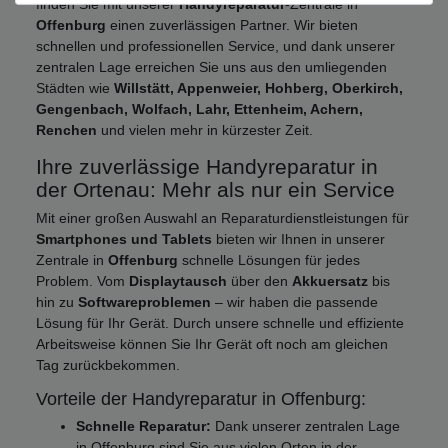
finden Sie mit unserer
Handyreparatur
-Zentrale in
Offenburg
einen zuverlässigen Partner. Wir bieten
schnellen und professionellen Service, und dank unserer
zentralen Lage erreichen Sie uns aus den umliegenden
Städten wie
Willstätt, Appenweier, Hohberg, Oberkirch,
Gengenbach, Wolfach, Lahr, Ettenheim, Achern,
Renchen
und vielen mehr in kürzester Zeit.
Ihre zuverlässige Handyreparatur in
der Ortenau: Mehr als nur ein Service
Mit einer großen Auswahl an Reparaturdienstleistungen für
Smartphones und Tablets
bieten wir Ihnen in unserer
Zentrale in
Offenburg
schnelle Lösungen für jedes
Problem. Vom
Displaytausch
über den
Akkuersatz
bis
hin zu
Softwareproblemen
– wir haben die passende
Lösung für Ihr Gerät. Durch unsere schnelle und effiziente
Arbeitsweise können Sie Ihr Gerät oft noch am gleichen
Tag zurückbekommen.
Vorteile der Handyreparatur in Offenburg:
Schnelle Reparatur:
Dank unserer zentralen Lage
in Offenburg sind Sie aus vielen Orten in der