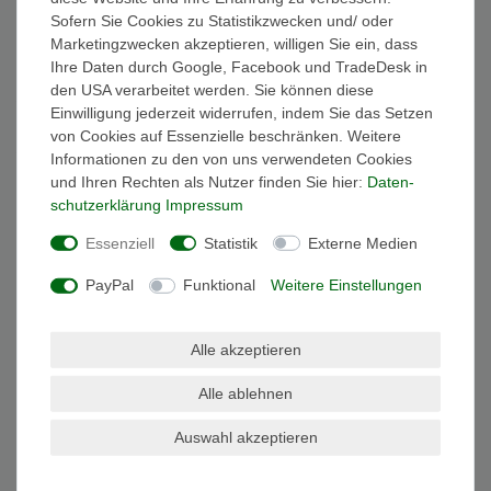
Sofern Sie Cookies zu Statistikzwecken und/ oder
Marketingzwecken akzeptieren, willigen Sie ein, dass
Sie haben einen Kostenvoranschlag oder
Ihre Daten durch Google, Facebook und TradeDesk in
eine Rechnung von uns erhalten?
den USA verarbeitet werden. Sie können diese
Einwilligung jederzeit widerrufen, indem Sie das Setzen
Hier können Sie es sicher und bequem über PayPal
von Cookies auf Essenzielle beschränken. Weitere
bezahlen.
Informationen zu den von uns verwendeten Cookies
und Ihren Rechten als Nutzer finden Sie hier:
Daten­
schutz­erklärung
Impressum
Impressum
Daten­schutz­erklärung
AGB
Essenziell
Statistik
Externe Medien
PayPal
Funktional
Weitere Einstellungen
Kontakt
Vertrag widerrufen
Alle akzeptieren
Handyreparatur in der Ortenau: Schnell und
zuverlässig in Offenburg und Umgebung
Alle ablehnen
Die Reparatur Ihres Handys muss nicht kompliziert sein!
Auswahl akzeptieren
Egal, ob das Display gesprungen ist, der Akku schwächelt
oder das Gerät nicht mehr funktioniert – in der Ortenau