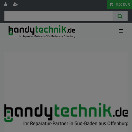
0,00 EUR
☰