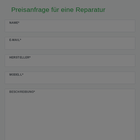
Preisanfrage für eine Reparatur
Ceres::Template.mailFormHoneypotLabel
NAME*
E-MAIL*
HERSTELLER*
MODELL*
BESCHREIBUNG*