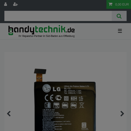
0,00 EUR
☰