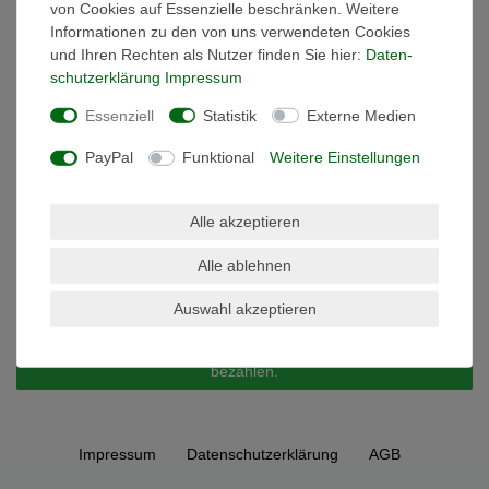
von Cookies auf Essenzielle beschränken. Weitere
Informationen zu den von uns verwendeten Cookies
und Ihren Rechten als Nutzer finden Sie hier:
Daten­
schutz­erklärung
Impressum
Schnelle Lieferung
Essenziell
Statistik
Externe Medien
PayPal
Funktional
Weitere Einstellungen
Alle akzeptieren
Alle ablehnen
Sie haben einen Kostenvoranschlag oder
Auswahl akzeptieren
eine Rechnung von uns erhalten?
Hier können Sie es sicher und bequem über PayPal
bezahlen.
Impressum
Daten­schutz­erklärung
AGB